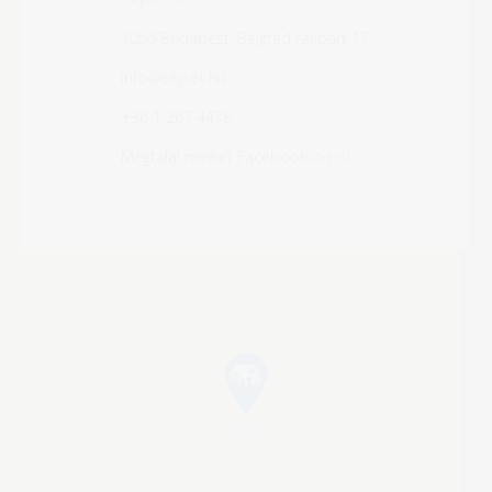
1056 Budapest, Belgrád rakpart 17.
info@cityvet.hu
+36 1 267 4478
Megtalál minket Facebook-on is!