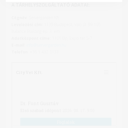
A TÁRHELYSZOLGÁLTATÓ ADATAI:
Cégnév
: Servergarden Kft.
Levelezési cím:
1139 Budapest, Váci út 99-105.
Balance Building ép. 3. em.
Adatközpont címe:
1101 Bp, Expo tér 5-7
E-mail
:
info@servergarden.hu
Telefon
: +36 1 432 3133