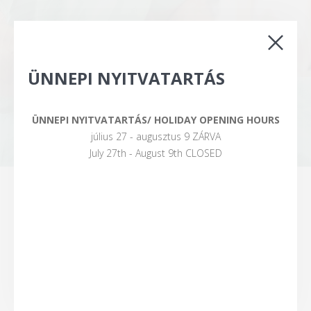
ÜNNEPI NYITVATARTÁS
Főoldal
ÜNNEPI NYITVATARTÁS/ HOLIDAY OPENING HOURS
IMPRESSZUM
július 27 - augusztus 9 ZÁRVA
July 27th - August 9th CLOSED
A FENNTARTÓ (MINT ADATKEZELŐ) ADATAI:
Tartalomszolgáltató
: Cityvet Kft.
Adószám
: 12937059-2-41
Cégjegyzékszám
: 01-09-710904
Székhely
: 1056 Budapest, Belgrád rakpart 17. fszt. 1/B.
E-mail
: info@cityvet.hu