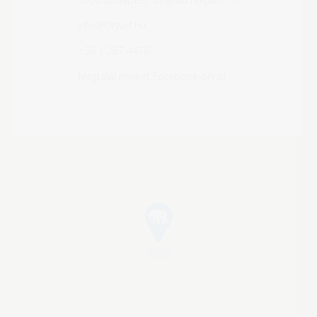
info@cityvet.hu
+36 1 267 4478
Megtalál minket Facebook-on is!