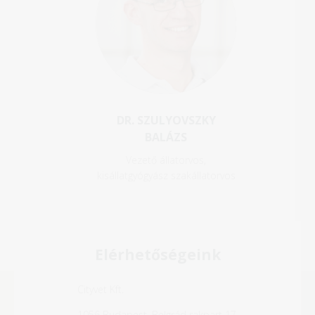
DR. SZULYOVSZKY
BALÁZS
Vezető állatorvos,
kisállatgyógyász szakállatorvos
Elérhetőségeink
Cityvet Kft.
1056 Budapest, Belgrád rakpart 17.