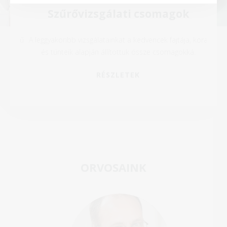
Szűrővizsgálati csomagok
gyszerű
A leggyakoribb vizsgálatainkat a kedvencek fajtája, kora
Által
iákig
és tünteik alapján állítottuk össze csomagokká.
vizs
RÉSZLETEK
ORVOSAINK